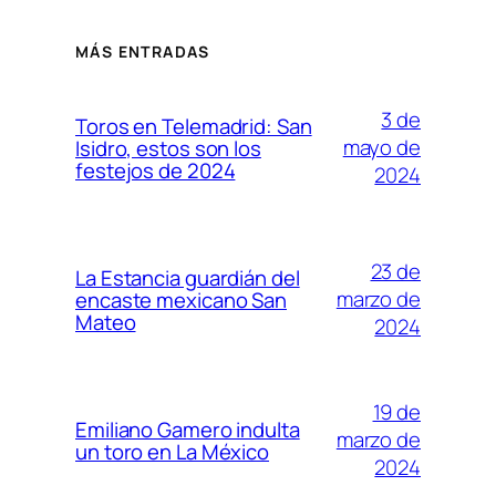
MÁS ENTRADAS
3 de
Toros en Telemadrid: San
mayo de
Isidro, estos son los
festejos de 2024
2024
23 de
La Estancia guardián del
marzo de
encaste mexicano San
Mateo
2024
19 de
Emiliano Gamero indulta
marzo de
un toro en La México
2024