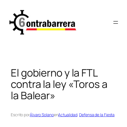
Saltar
al
contenido
El gobierno y la FTL
contra la ley «Toros a
la Balear»
Escrito por
Álvaro Solano
en
Actualidad
, 
Defensa de la Fiesta