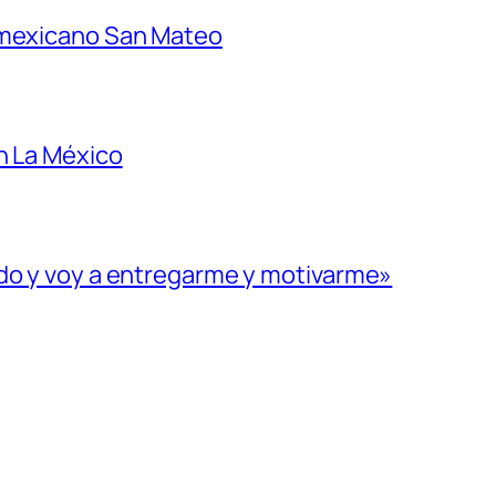
 mexicano San Mateo
n La México
ado y voy a entregarme y motivarme»