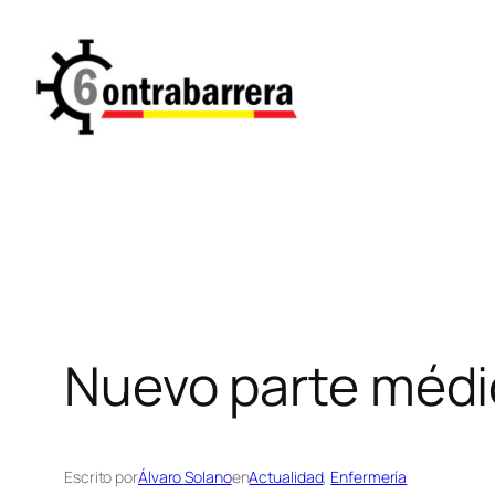
Saltar
al
contenido
Nuevo parte médi
Escrito por
Álvaro Solano
en
Actualidad
, 
Enfermería