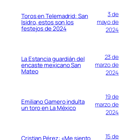
3 de
Toros en Telemadrid: San
mayo de
Isidro, estos son los
festejos de 2024
2024
23 de
La Estancia guardián del
marzo de
encaste mexicano San
Mateo
2024
19 de
Emiliano Gamero indulta
marzo de
un toro en La México
2024
15 de
Cristian Pérez: «Me siento