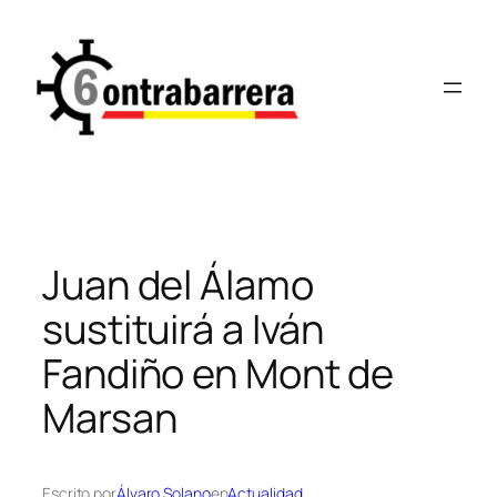
Saltar
al
contenido
Juan del Álamo
sustituirá a Iván
Fandiño en Mont de
Marsan
Escrito por
Álvaro Solano
en
Actualidad