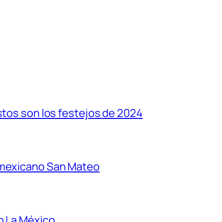
stos son los festejos de 2024
 mexicano San Mateo
n La México