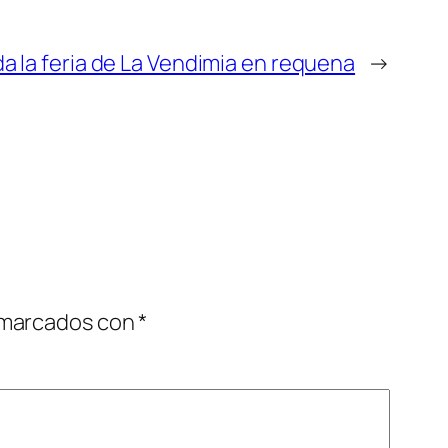
a la feria de La Vendimia en requena
→
 marcados con
*