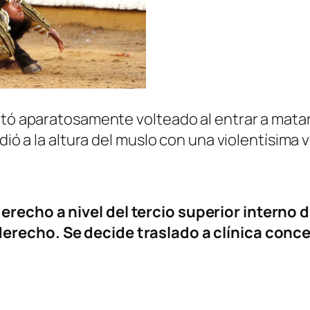
ltó aparatosamente volteado al entrar a matar 
ndió a la altura del muslo con una violentísim
recho a nivel del tercio superior interno 
derecho. S
e decide traslado a clínica conc