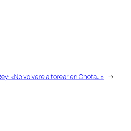
ey: «No volveré a torear en Chota…»
→