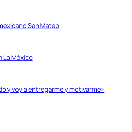
 mexicano San Mateo
n La México
ado y voy a entregarme y motivarme»