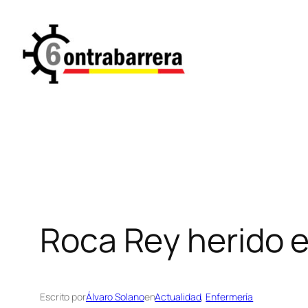
Saltar
al
contenido
Roca Rey herido 
Escrito por
Álvaro Solano
en
Actualidad
, 
Enfermería