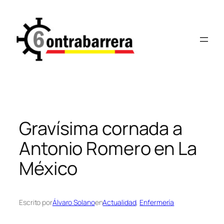
Saltar
al
contenido
Gravísima cornada a
Antonio Romero en La
México
Escrito por
Álvaro Solano
en
Actualidad
, 
Enfermería