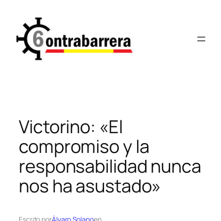
Saltar
al
contenido
Victorino: «El
compromiso y la
responsabilidad nunca
nos ha asustado»
Escrito por
Álvaro Solano
en