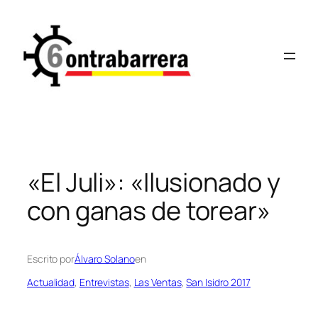
Saltar
al
contenido
«El Juli»: «Ilusionado y
con ganas de torear»
Escrito por
Álvaro Solano
en
Actualidad
, 
Entrevistas
, 
Las Ventas
, 
San Isidro 2017