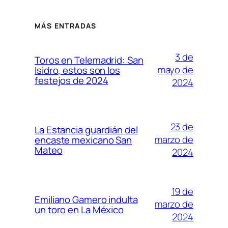
MÁS ENTRADAS
3 de
Toros en Telemadrid: San
mayo de
Isidro, estos son los
festejos de 2024
2024
23 de
La Estancia guardián del
marzo de
encaste mexicano San
Mateo
2024
19 de
Emiliano Gamero indulta
marzo de
un toro en La México
2024