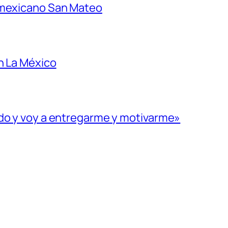
 mexicano San Mateo
n La México
ado y voy a entregarme y motivarme»