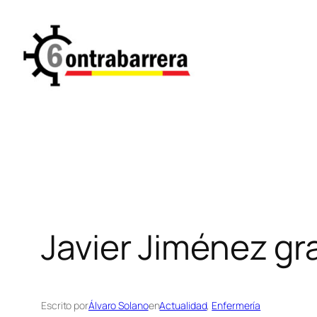
Saltar
al
contenido
Javier Jiménez g
Escrito por
Álvaro Solano
en
Actualidad
, 
Enfermería