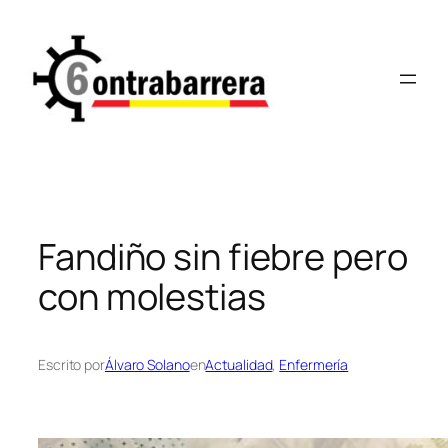
Saltar
al
contenido
Fandiño sin fiebre pero
con molestias
Escrito por
Álvaro Solano
en
Actualidad
, 
Enfermería