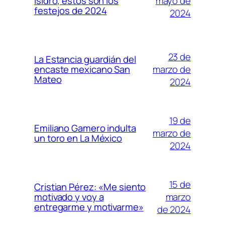
mayo de
Isidro, estos son los
festejos de 2024
2024
23 de
La Estancia guardián del
marzo de
encaste mexicano San
Mateo
2024
19 de
Emiliano Gamero indulta
marzo de
un toro en La México
2024
15 de
Cristian Pérez: «Me siento
marzo
motivado y voy a
entregarme y motivarme»
de 2024