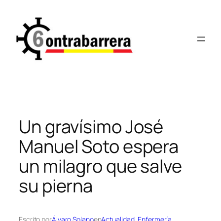
Saltar
al
contenido
Un gravísimo José
Manuel Soto espera
un milagro que salve
su pierna
Escrito por
Álvaro Solano
en
Actualidad
, 
Enfermería