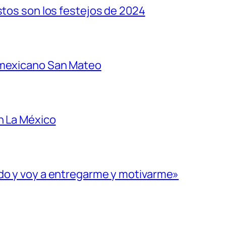
stos son los festejos de 2024
 mexicano San Mateo
n La México
ado y voy a entregarme y motivarme»