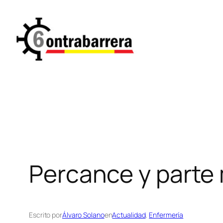
Saltar
al
contenido
Percance y parte
Escrito por
Álvaro Solano
en
Actualidad
, 
Enfermería