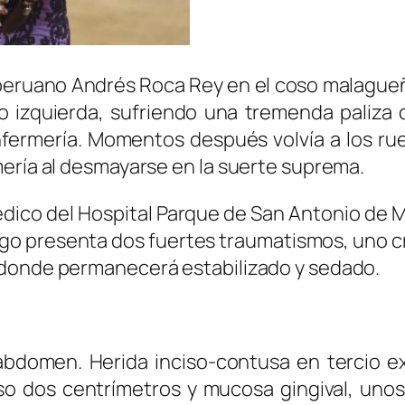
o peruano Andrés Roca Rey en el coso malagueñ
 izquierda, sufriendo una tremenda paliza c
nfermería. Momentos después volvía a los ru
mería al desmayarse en la suerte suprema.
édico del Hospital Parque de San Antonio de M
rgo presenta dos fuertes traumatismos, uno c
 donde permanecerá estabilizado y sedado.
bdomen. Herida inciso-contusa en tercio ex
nso dos centrímetros y mucosa gingival, uno