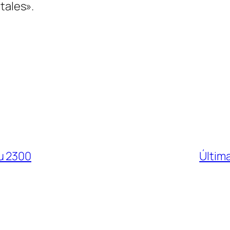
tales».
u 2300
Últim