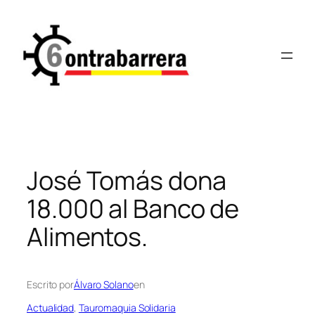
Saltar
al
contenido
José Tomás dona
18.000 al Banco de
Alimentos.
Escrito por
Álvaro Solano
en
Actualidad
, 
Tauromaquia Solidaria