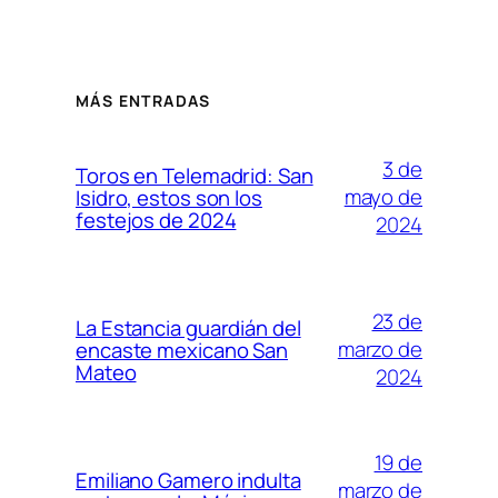
MÁS ENTRADAS
3 de
Toros en Telemadrid: San
mayo de
Isidro, estos son los
festejos de 2024
2024
23 de
La Estancia guardián del
marzo de
encaste mexicano San
Mateo
2024
19 de
Emiliano Gamero indulta
marzo de