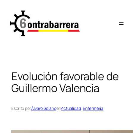
Saltar
al
contenido
Evolución favorable de
Guillermo Valencia
Escrito por
Álvaro Solano
en
Actualidad
, 
Enfermería