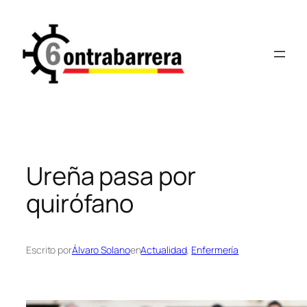
Saltar
al
contenido
Ureña pasa por
quirófano
Escrito por
Álvaro Solano
en
Actualidad
, 
Enfermería