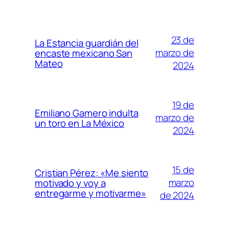
23 de
La Estancia guardián del
marzo de
encaste mexicano San
Mateo
2024
19 de
Emiliano Gamero indulta
marzo de
un toro en La México
2024
15 de
Cristian Pérez: «Me siento
marzo
motivado y voy a
entregarme y motivarme»
de 2024