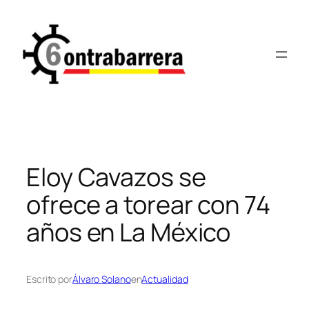
Saltar
al
contenido
Eloy Cavazos se
ofrece a torear con 74
años en La México
Escrito por
Álvaro Solano
en
Actualidad