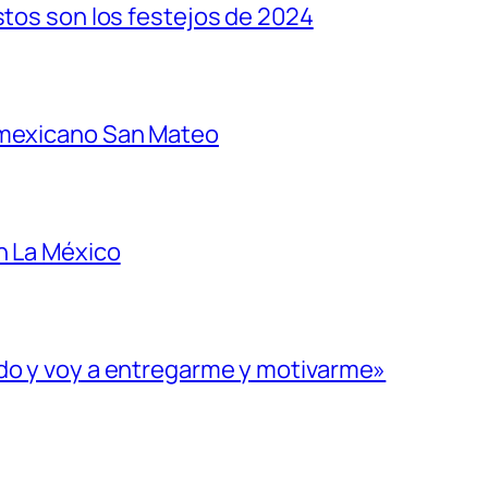
stos son los festejos de 2024
 mexicano San Mateo
n La México
ado y voy a entregarme y motivarme»