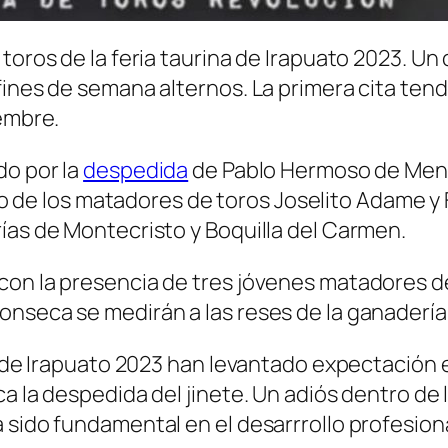
 toros de la feria taurina de Irapuato 2023. U
fines de semana alternos. La primera cita tend
iembre.
do por la
despedida
de Pablo Hermoso de Mendo
e los matadores de toros Joselito Adame y F
ías de Montecristo y Boquilla del Carmen.
on la presencia de tres jóvenes matadores de 
onseca se medirán a las reses de la ganadería
a de Irapuato 2023 han levantado expectación e
ca la despedida del jinete. Un adiós dentro d
 sido fundamental en el desarrrollo profesiona