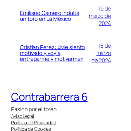
19 de
Emiliano Gamero indulta
marzo de
un toro en La México
2024
15 de
Cristian Pérez: «Me siento
marzo
motivado y voy a
entregarme y motivarme»
de 2024
Contrabarrera 6
Pasión por el toreo
Aviso Legal
Política de Privacidad
Política de Cookies