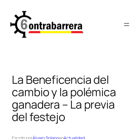
Saltar
al
contenido
La Beneficencia del
cambio y la polémica
ganadera – La previa
del festejo
Escrito por
Álvaro Solano
en
Actualidad