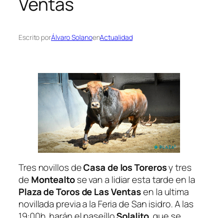
Ventas
Escrito por
Álvaro Solano
en
Actualidad
Tres novillos de
Casa de los Toreros
y tres
de
Montealto
se van a lidiar esta tarde en la
Plaza de Toros de Las Ventas
en la ultima
novillada previa a la Feria de San isidro. A las
19:00h. harán el paseíllo
Solalito
, que se