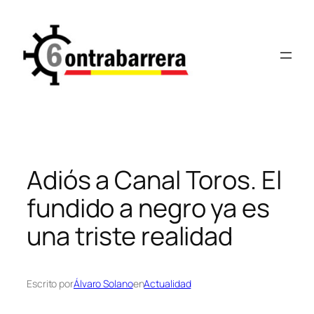
Saltar
al
contenido
Adiós a Canal Toros. El
fundido a negro ya es
una triste realidad
Escrito por
Álvaro Solano
en
Actualidad