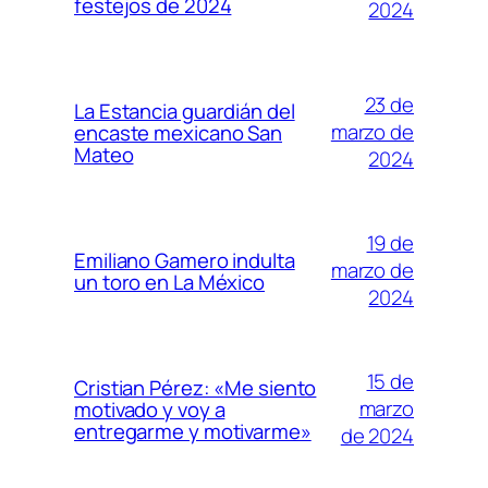
festejos de 2024
2024
23 de
La Estancia guardián del
marzo de
encaste mexicano San
Mateo
2024
19 de
Emiliano Gamero indulta
marzo de
un toro en La México
2024
15 de
Cristian Pérez: «Me siento
marzo
motivado y voy a
entregarme y motivarme»
de 2024