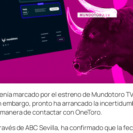
 venía marcado por el estreno de Mundotoro TV
in embargo, pronto ha arrancado la incertidum
a manera de contactar con OneToro.
avés de ABC Sevilla, ha confirmado que la fec