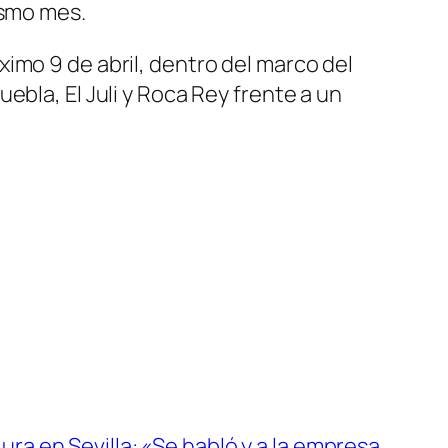
ismo mes.
imo 9 de abril, dentro del marco del
ebla, El Juli y Roca Rey frente a un
iura en Sevilla: «Se habló y a la empresa