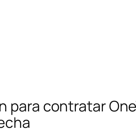
ón para contratar On
fecha