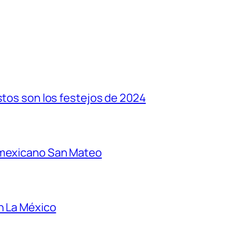
stos son los festejos de 2024
 mexicano San Mateo
n La México