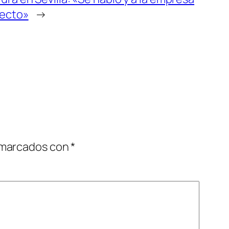
fecto»
→
 marcados con
*