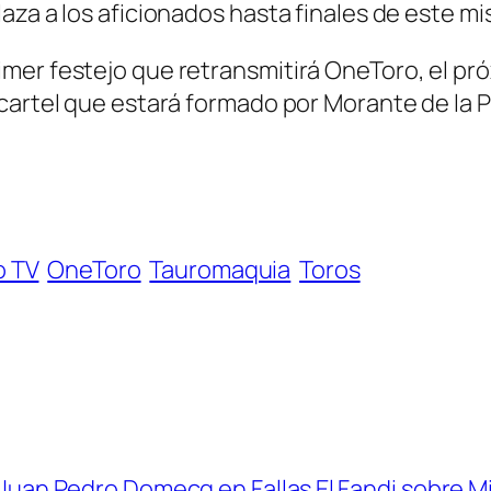
aza a los aficionados hasta finales de este m
er festejo que retransmitirá OneToro, el próx
cartel que estará formado por Morante de la Pu
 TV
OneToro
Tauromaquia
Toros
de Juan Pedro Domecq en Fallas
El Fandi sobre M