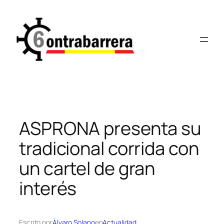
Saltar
al
contenido
ASPRONA presenta su
tradicional corrida con
un cartel de gran
interés
Escrito por
Álvaro Solano
en
Actualidad