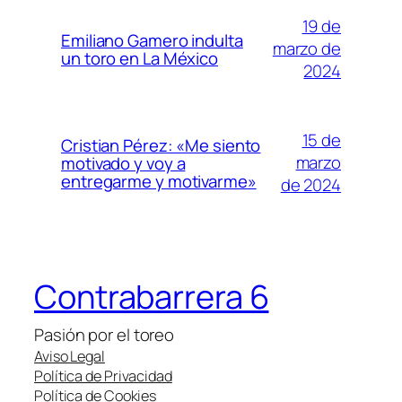
19 de
Emiliano Gamero indulta
marzo de
un toro en La México
2024
15 de
Cristian Pérez: «Me siento
marzo
motivado y voy a
entregarme y motivarme»
de 2024
Contrabarrera 6
Pasión por el toreo
Aviso Legal
Política de Privacidad
Política de Cookies