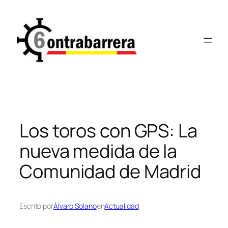
Saltar
al
contenido
Los toros con GPS: La
nueva medida de la
Comunidad de Madrid
Escrito por
Álvaro Solano
en
Actualidad