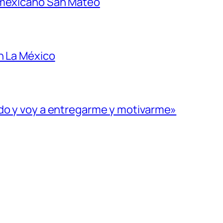
 mexicano San Mateo
n La México
ado y voy a entregarme y motivarme»