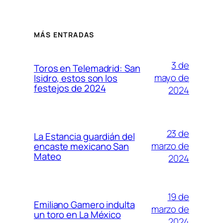
MÁS ENTRADAS
3 de
Toros en Telemadrid: San
mayo de
Isidro, estos son los
festejos de 2024
2024
23 de
La Estancia guardián del
marzo de
encaste mexicano San
Mateo
2024
19 de
Emiliano Gamero indulta
marzo de
un toro en La México
2024