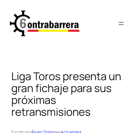
Saltar
al
contenido
Liga Toros presenta un
gran fichaje para sus
próximas
retransmisiones
Escrito por
Álvaro Solano
en
Actualidad