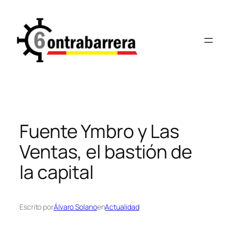
Saltar
al
contenido
Fuente Ymbro y Las
Ventas, el bastión de
la capital
Escrito por
Álvaro Solano
en
Actualidad