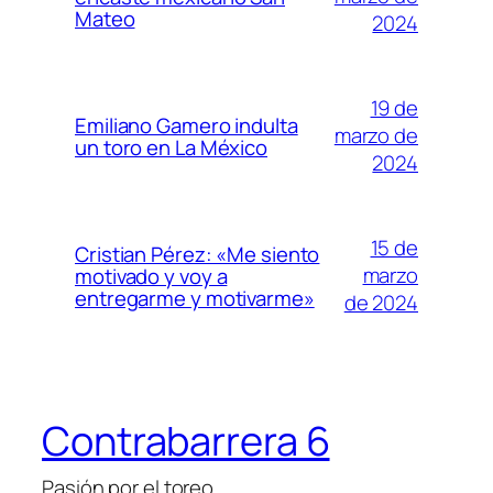
Mateo
2024
19 de
Emiliano Gamero indulta
marzo de
un toro en La México
2024
15 de
Cristian Pérez: «Me siento
marzo
motivado y voy a
entregarme y motivarme»
de 2024
Contrabarrera 6
Pasión por el toreo