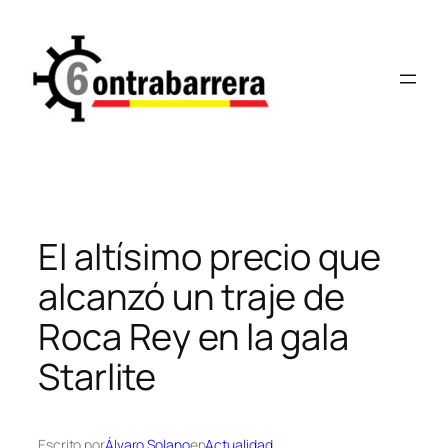
Saltar
al
contenido
El altísimo precio que
alcanzó un traje de
Roca Rey en la gala
Starlite
Escrito por
Álvaro Solano
en
Actualidad