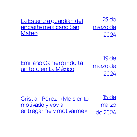
23 de
La Estancia guardián del
marzo de
encaste mexicano San
Mateo
2024
19 de
Emiliano Gamero indulta
marzo de
un toro en La México
2024
15 de
Cristian Pérez: «Me siento
marzo
motivado y voy a
entregarme y motivarme»
de 2024