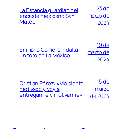
23 de
La Estancia guardián del
marzo de
encaste mexicano San
Mateo
2024
19 de
Emiliano Gamero indulta
marzo de
un toro en La México
2024
15 de
Cristian Pérez: «Me siento
marzo
motivado y voy a
entregarme y motivarme»
de 2024