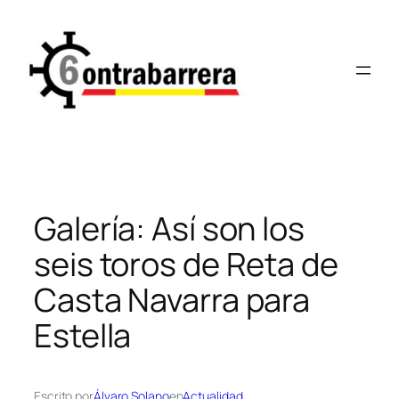
Saltar
al
contenido
Galería: Así son los
seis toros de Reta de
Casta Navarra para
Estella
Escrito por
Álvaro Solano
en
Actualidad