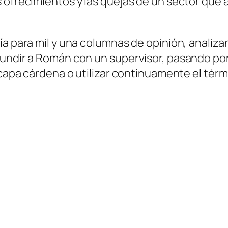
s ofrecimientos y las quejas de un sector qu
ía para mil y una columnas de opinión, analiz
undir a Román con un supervisor, pasando por n
 capa cárdena o utilizar continuamente el térm