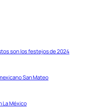
stos son los festejos de 2024
 mexicano San Mateo
n La México