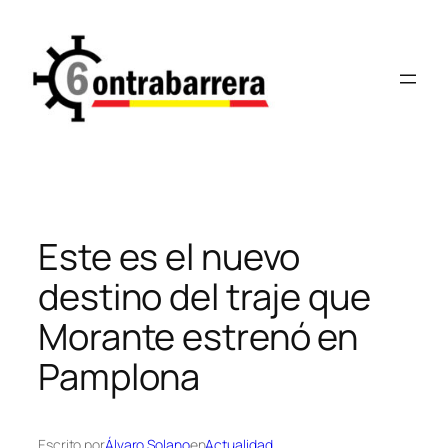
Saltar
al
contenido
Este es el nuevo
destino del traje que
Morante estrenó en
Pamplona
Escrito por
Álvaro Solano
en
Actualidad