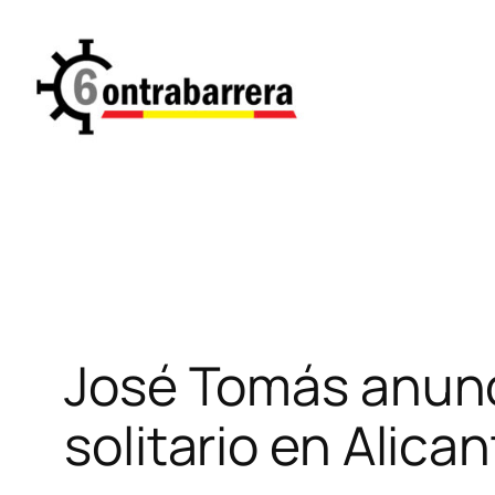
Saltar
al
contenido
José Tomás anunc
solitario en Alica