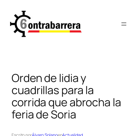
Saltar
al
contenido
Orden de lidia y
cuadrillas para la
corrida que abrocha la
feria de Soria
Escrito por
Álvaro Solano
en
Actualidad