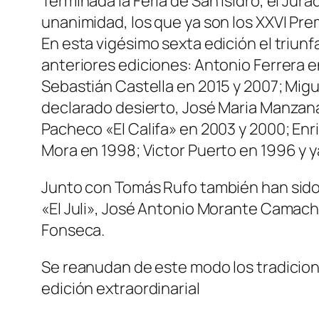
Terminada la Feria de San Isidro, el Ju
unanimidad, los que ya son los XXVI Pre
En esta vigésimo sexta edición el triun
anteriores ediciones: Antonio Ferrera e
Sebastián Castella en 2015 y 2007; Migue
declarado desierto, José Maria Manzanar
Pacheco «El Califa» en 2003 y 2000; Enr
Mora en 1998; Victor Puerto en 1996 y 
Junto con Tomás Rufo también han sido d
«El Juli», José Antonio Morante Camacho
Fonseca.
Se reanudan de este modo los tradiciona
edición extraordinarial