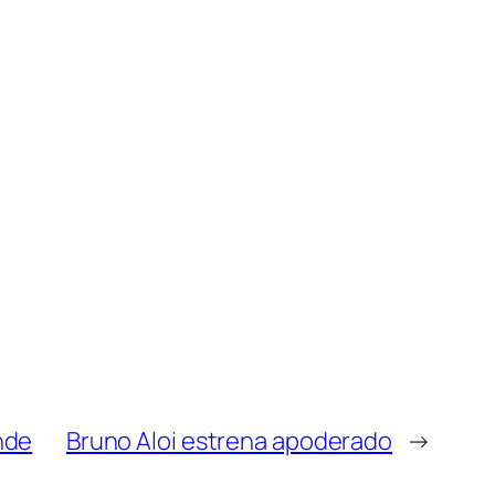
ande
Bruno Aloi estrena apoderado
→