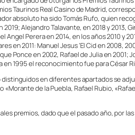
rado encargado de otorgar los Premios Taurino
mios Taurinos Real Casino de Madrid, correspon
fador absoluto ha sido Tomás Rufo, quien reco
n 2019; Alejandro Talavante, en 2018 y 2013, G
l Angel Perera en 2014, en los años 2010 y 201
es en 2011: Manuel Jesus ‘El Cid en 2008, 200
ique Ponce en 2002, Rafael de Julia en 2001; 
ya en 1995 el reconocimiento fue para César R
istinguidos en diferentes apartados se adjunt
 «Morante de la Puebla, Rafael Rubio, «Rafael
les premios, dado que el pasado año, por las 