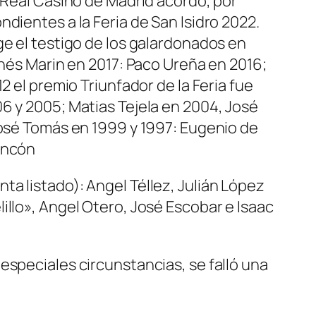
s Real Casino de Madrid acordó, por
dientes a la Feria de San Isidro 2022.
ge el testigo de los galardonados en
inés Marin en 2017: Paco Ureña en 2016;
2 el premio Triunfador de la Feria fue
6 y 2005; Matias Tejela en 2004, José
José Tomás en 1999 y 1997: Eugenio de
incón
a listado): Angel Téllez, Julián López
illo», Angel Otero, José Escobar e Isaac
especiales circunstancias, se falló una