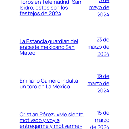
3 de
Toros en Telemadrid: San
mayo de
Isidro, estos son los
festejos de 2024
2024
23 de
La Estancia guardián del
marzo de
encaste mexicano San
Mateo
2024
19 de
Emiliano Gamero indulta
marzo de
un toro en La México
2024
15 de
Cristian Pérez: «Me siento
marzo
motivado y voy a
entregarme y motivarme»
de 2024