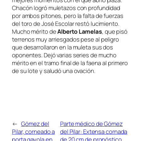
mejores momentos con el que abrió plaza.
Chacón logró muletazos con profundidad
por ambos pitones, pero la falta de fuerzas
del toro de José Escolar restó lucimiento.
Mucho mérito de
Alberto Lamelas
, que pisó
terrenos muy arriesgados pese al peligro
que desarrollaron en la muleta sus dos
oponentes. Dejó varias series de mucho
mérito en el tramo final de la faena al primero
de su lote y saludó una ovación.
←
Gómez del
Parte médico de Gómez
Pilar, corneado a
del Pilar: Extensa cornada
porta gayola en
de 20 cm de pronóstico