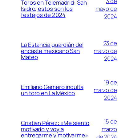
3 de
Toros en Telemadrid: San
mayo de
Isidro, estos son los
festejos de 2024
2024
23 de
La Estancia guardián del
marzo de
encaste mexicano San
Mateo
2024
19 de
Emiliano Gamero indulta
marzo de
un toro en La México
2024
15 de
Cristian Pérez: «Me siento
marzo
motivado y voy a
entregarme y motivarme»
de 2024