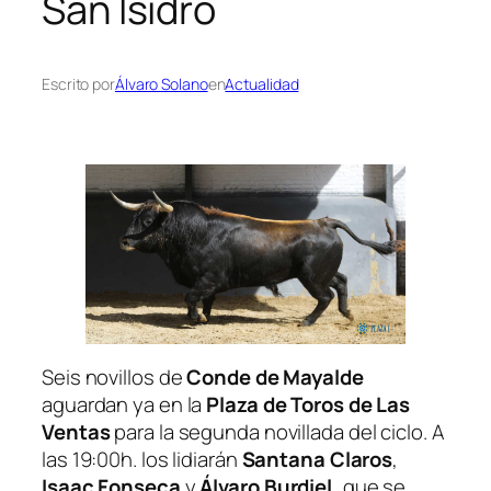
San Isidro
Escrito por
Álvaro Solano
en
Actualidad
Seis novillos de
Conde de Mayalde
aguardan ya en la
Plaza de Toros de Las
Ventas
para la segunda novillada del ciclo. A
las 19:00h. los lidiarán
Santana Claros
,
Isaac Fonseca
y
Álvaro Burdiel,
que se