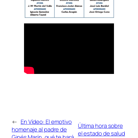
←
En Vídeo: El emotivo
Última hora sobre
homenaje al padre de
el estado de salud
Ginés Marín, qué te hará