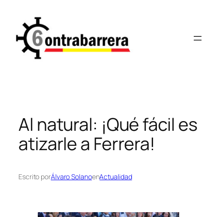
Saltar
al
contenido
Al natural: ¡Qué fácil es
atizarle a Ferrera!
Escrito por
Álvaro Solano
en
Actualidad