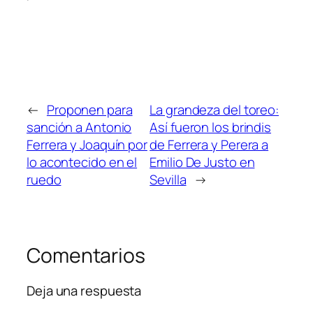
←
Proponen para
La grandeza del toreo:
sanción a Antonio
Así fueron los brindis
Ferrera y Joaquín por
de Ferrera y Perera a
lo acontecido en el
Emilio De Justo en
ruedo
Sevilla
→
Comentarios
Deja una respuesta