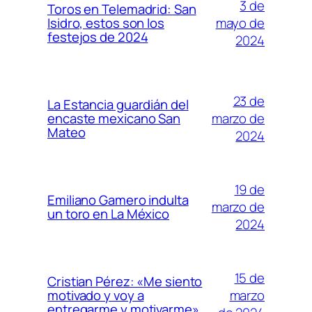
3 de
Toros en Telemadrid: San
mayo de
Isidro, estos son los
festejos de 2024
2024
23 de
La Estancia guardián del
marzo de
encaste mexicano San
Mateo
2024
19 de
Emiliano Gamero indulta
marzo de
un toro en La México
2024
15 de
Cristian Pérez: «Me siento
marzo
motivado y voy a
entregarme y motivarme»