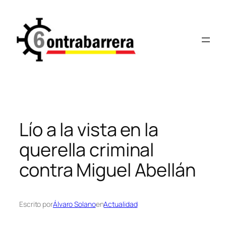
Saltar
al
contenido
Lío a la vista en la
querella criminal
contra Miguel Abellán
Escrito por
Álvaro Solano
en
Actualidad