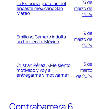
23 de
La Estancia guardián del
marzo de
encaste mexicano San
Mateo
2024
19 de
Emiliano Gamero indulta
marzo de
un toro en La México
2024
15 de
Cristian Pérez: «Me siento
marzo
motivado y voy a
entregarme y motivarme»
de 2024
Contrabarrera 6