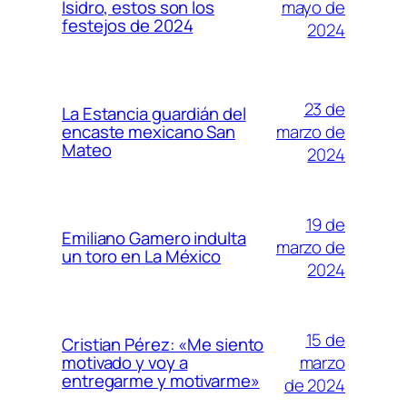
mayo de
Isidro, estos son los
festejos de 2024
2024
23 de
La Estancia guardián del
marzo de
encaste mexicano San
Mateo
2024
19 de
Emiliano Gamero indulta
marzo de
un toro en La México
2024
15 de
Cristian Pérez: «Me siento
marzo
motivado y voy a
entregarme y motivarme»
de 2024