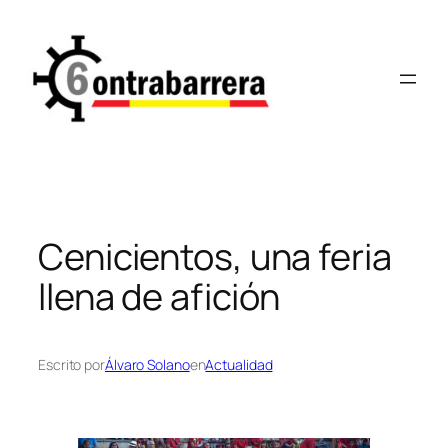
Saltar
al
contenido
Cenicientos, una feria
llena de afición
Escrito por
Álvaro Solano
en
Actualidad