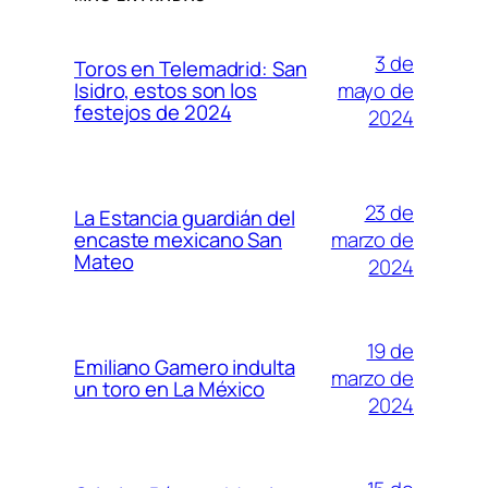
3 de
Toros en Telemadrid: San
mayo de
Isidro, estos son los
festejos de 2024
2024
23 de
La Estancia guardián del
marzo de
encaste mexicano San
Mateo
2024
19 de
Emiliano Gamero indulta
marzo de
un toro en La México
2024