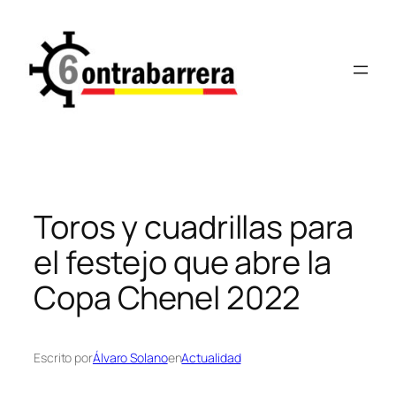
Saltar
al
contenido
Toros y cuadrillas para
el festejo que abre la
Copa Chenel 2022
Escrito por
Álvaro Solano
en
Actualidad