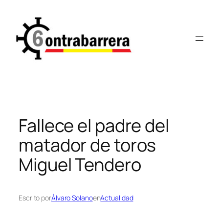
Saltar
al
contenido
Fallece el padre del
matador de toros
Miguel Tendero
Escrito por
Álvaro Solano
en
Actualidad