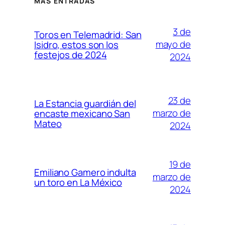
MÁS ENTRADAS
3 de
Toros en Telemadrid: San
mayo de
Isidro, estos son los
festejos de 2024
2024
23 de
La Estancia guardián del
marzo de
encaste mexicano San
Mateo
2024
19 de
Emiliano Gamero indulta
marzo de
un toro en La México
2024