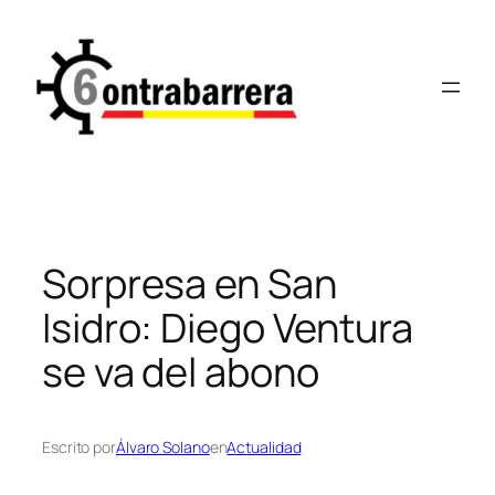
Saltar
al
contenido
Sorpresa en San
Isidro: Diego Ventura
se va del abono
Escrito por
Álvaro Solano
en
Actualidad