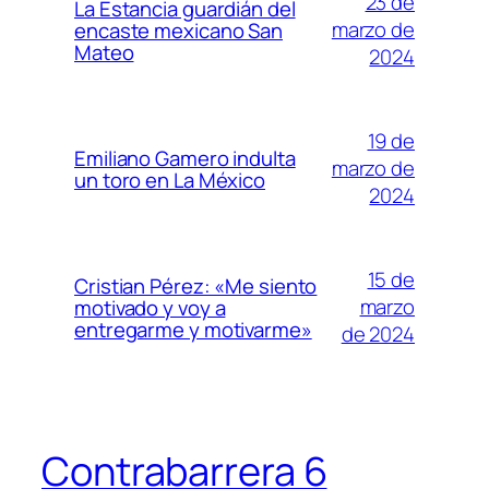
23 de
La Estancia guardián del
marzo de
encaste mexicano San
Mateo
2024
19 de
Emiliano Gamero indulta
marzo de
un toro en La México
2024
15 de
Cristian Pérez: «Me siento
marzo
motivado y voy a
entregarme y motivarme»
de 2024
Contrabarrera 6