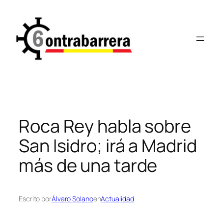
Saltar
al
contenido
Roca Rey habla sobre
San Isidro; irá a Madrid
más de una tarde
Escrito por
Álvaro Solano
en
Actualidad