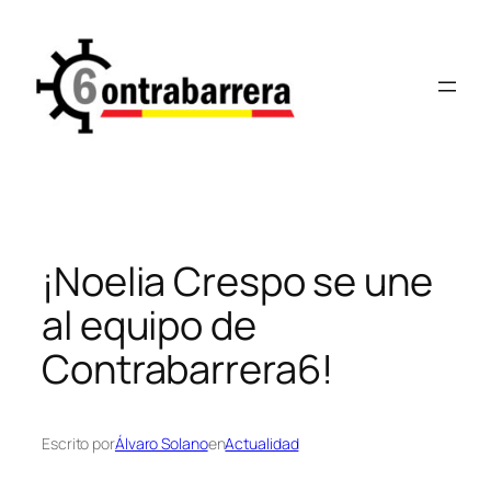
Saltar
al
contenido
¡Noelia Crespo se une
al equipo de
Contrabarrera6!
Escrito por
Álvaro Solano
en
Actualidad