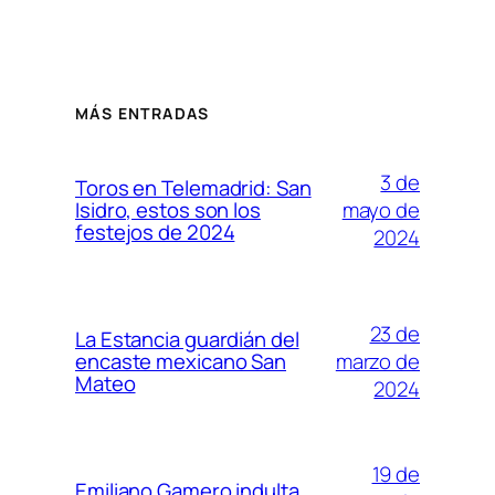
MÁS ENTRADAS
3 de
Toros en Telemadrid: San
mayo de
Isidro, estos son los
festejos de 2024
2024
23 de
La Estancia guardián del
marzo de
encaste mexicano San
Mateo
2024
19 de
Emiliano Gamero indulta