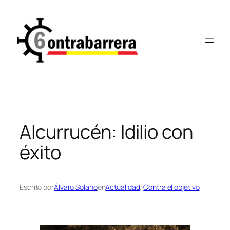
Saltar
al
contenido
Alcurrucén: Idilio con
éxito
Escrito por
Álvaro Solano
en
Actualidad
, 
Contra el objetivo