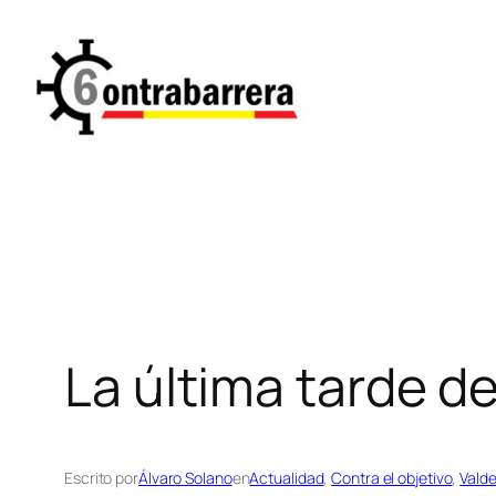
Saltar
al
contenido
La última tarde de
Escrito por
Álvaro Solano
en
Actualidad
, 
Contra el objetivo
, 
Valde