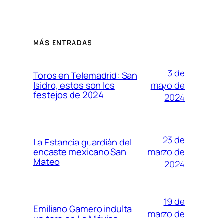
MÁS ENTRADAS
3 de
Toros en Telemadrid: San
mayo de
Isidro, estos son los
festejos de 2024
2024
23 de
La Estancia guardián del
marzo de
encaste mexicano San
Mateo
2024
19 de
Emiliano Gamero indulta
marzo de