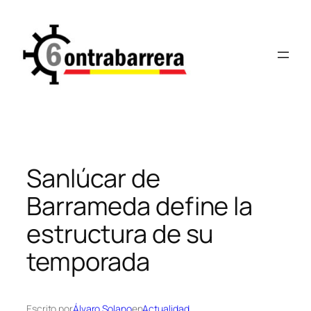
Saltar
al
contenido
Sanlúcar de
Barrameda define la
estructura de su
temporada
Escrito por
Álvaro Solano
en
Actualidad