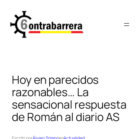
Saltar
al
contenido
Hoy en parecidos
razonables… La
sensacional respuesta
de Román al diario AS
Escrito por
Álvaro Solano
en
Actualidad