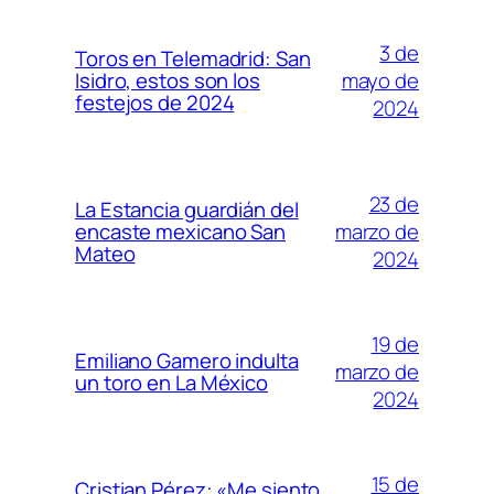
3 de
Toros en Telemadrid: San
mayo de
Isidro, estos son los
festejos de 2024
2024
23 de
La Estancia guardián del
marzo de
encaste mexicano San
Mateo
2024
19 de
Emiliano Gamero indulta
marzo de
un toro en La México
2024
15 de
Cristian Pérez: «Me siento