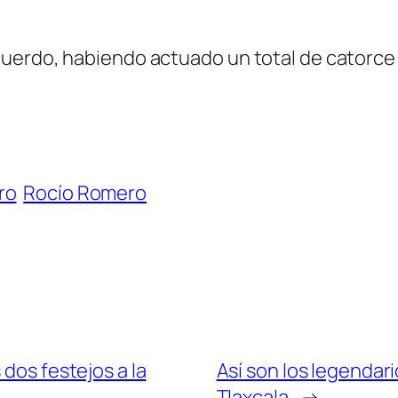
uerdo, habiendo actuado un total de catorce t
ro
Rocío Romero
 dos festejos a la
Así son los legendar
Tlaxcala
→