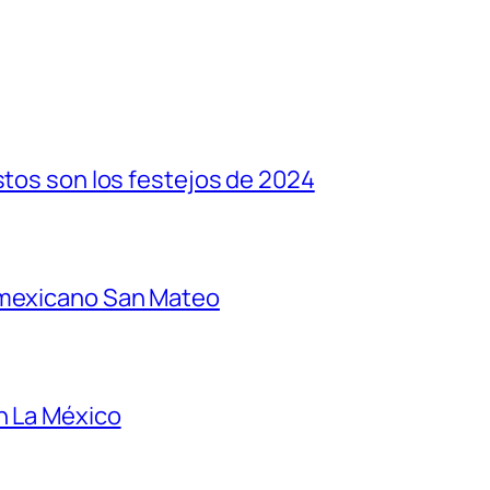
stos son los festejos de 2024
 mexicano San Mateo
n La México